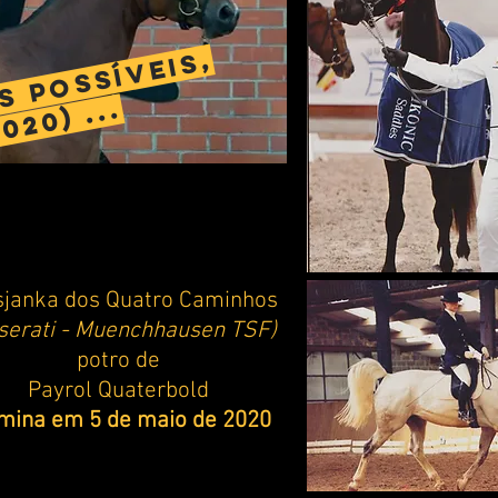
s possíveis,
20) ...
sjanka dos Quatro Caminhos
serati
- Muenchhausen TSF)
potro
de
Payrol Quaterbold
mina em 5 de maio de 2020