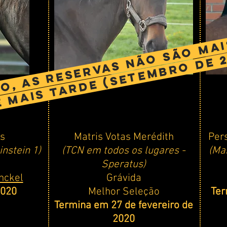
, as reservas não são mai
 mais tarde (setembro de 20
s
Matris Votas Merédith
Per
instein 1)
(TCN em todos os lugares
-
(Ma
Speratus)
nckel
Grávida
2020
Melhor Seleção
Ter
Termina em 27 de fevereiro de
2020