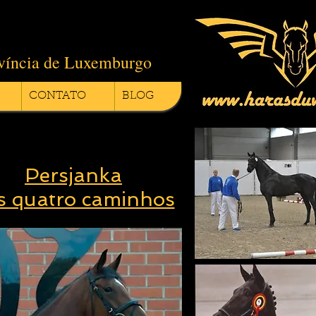
ovíncia de Luxemburgo
CONTATO
BLOG
Persjanka
s quatro caminhos