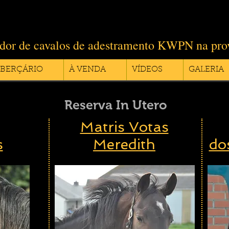
iador de cavalos de adestramento KWPN na pr
BERÇÁRIO
À VENDA
VÍDEOS
GALERIA
Reserva In Utero
Matris Votas
s
Meredith
do