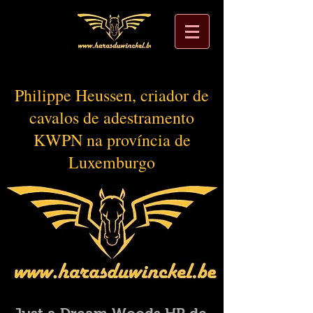
Philippe Heussen, criador de
cavalos de adestramento
KWPN na província de
Luxemburgo