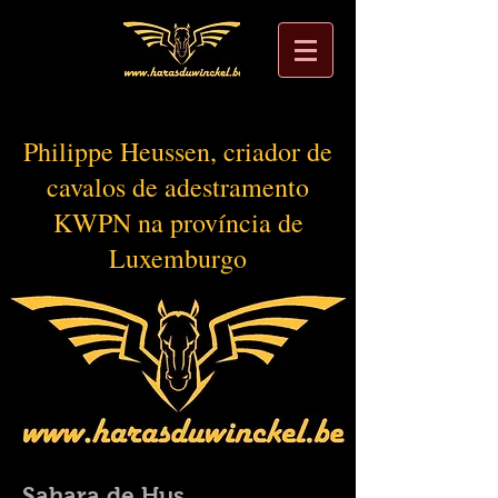
Philippe Heussen, criador de
cavalos de adestramento
KWPN na província de
Luxemburgo
Sahara de Hus