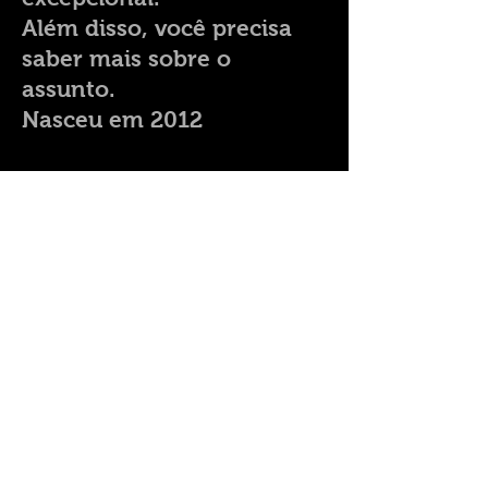
Além disso, você precisa
saber mais sobre o
assunto.
Nasceu em 2012
Criado por
Criação de Site por RG,
empresa de Ronny GRUSLIN
com Wix.com