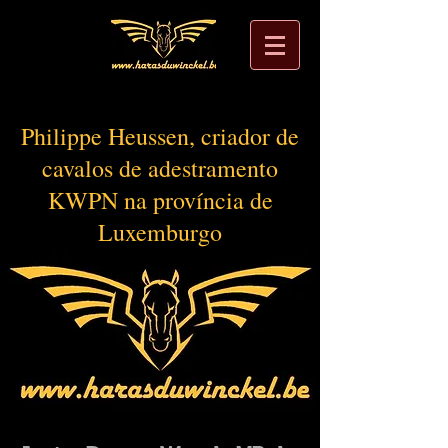
Philippe Heussen, criador de
cavalos de adestramento
KWPN na província de
Luxemburgo