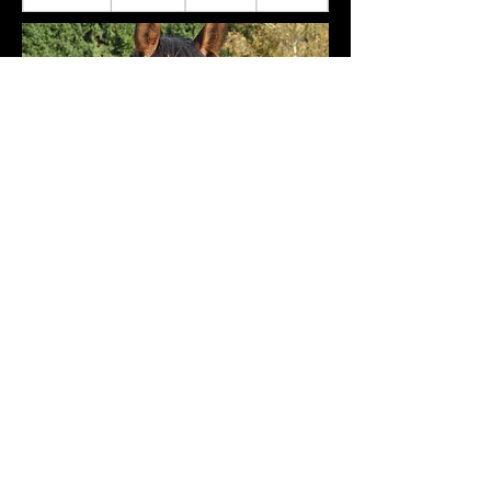
Criado por
Criação de Site por RG,
empresa de Ronny GRUSLIN
com Wix.com
Haras du Winckel
Rue de la Semois 11 - 6741 Vance - Bélgica
TEL
+32 495 22 38 44